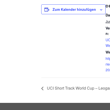
D
Zum Kalender hinzufügen
Da
Ju
Ve
n:
UC
We
We
ht
ri
20
UCI Short Track World Cup – Leog