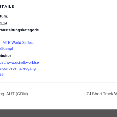
ETAILS
tum:
ni 14
ranstaltungskategorie
I MTB World Series
,
ttkampf
bsite:
tps://www.ucimtbworldse
es.com/events/leogang-
26
ang, AUT (CDM)
UCI Short Track 