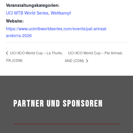
Veranstaltungskategorien:
UCI MTB World Series
,
Wettkampf
Website:
https://www.ucimtbworldseries.com/events/pal-arinsal-
andorra-2026
UCI XCO World Cup – Pal Arinsal,
UCI XCO World Cup – La Thuile,
ITA (CDM)
AND (CDM)
Partner und Sponsoren